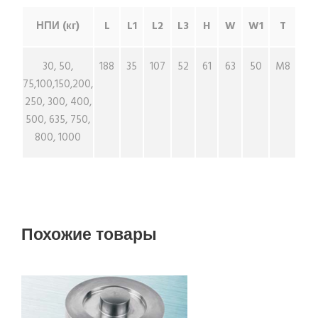
НПИ (кг)
L
L1
L2
L3
H
W
W1
T
30, 50,
188
35
107
52
61
63
50
M8
75,100,150,200,
250, 300, 400,
500, 635, 750,
800, 1000
Похожие товары