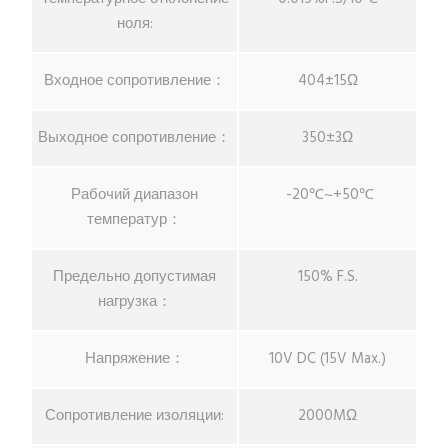
ноля:
Входное сопротивление：
404±15Ω
Выходное сопротивление：
350±3Ω
Рабочий диапазон
-20℃~+50℃
температур：
Предельно допустимая
150% F.S.
нагрузка：
Напряжение：
10V DC (15V Max.)
Сопротивление изоляции:
2000MΩ