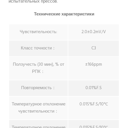
испытательных прессов.
Технические характеристики
Чувствительность:
2.0±0.2mV/V
Класс точности：
C3
Ползучесть (30 мин), % от
±166ppm
РПК：
Повторяемость：
0.01%F.S
Температурное отклонение
0.015%F.S/10℃
чувствительности：
Температурное отклонение
0.015%F.S/10℃