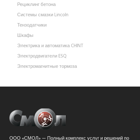
Рециклинг бетона
Системы смазки Lincoln
Тензодатчики
Шкафы
Электрика и автоматика CHINT
Электродвигатели ESQ
Электромагнитные тормоза
ООО «СМОЛ» — Полный комплекс услуг и решений по