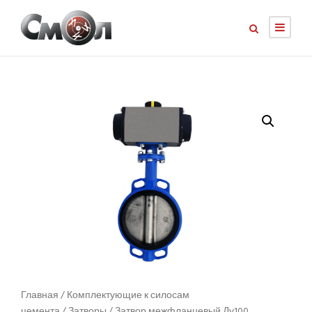
Главная
/
Комплектующие к силосам
цемента
/
Затворы
/ Затвор межфланцевый Ду100