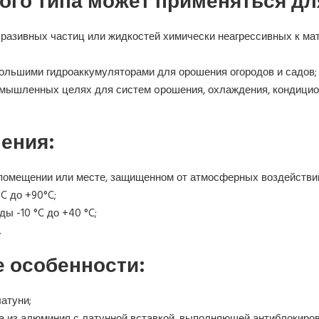
ого типа может применяться дл
бразивных частиц или жидкостей химически неагрессивных к мат
ольшими гидроаккумуляторами для орошения огородов и садов;
омышленных целях для систем oрошения, охлаждения, кондицио
ения:
помещении или месте, защищенном от атмосферных воздействи
C до +90°C;
ы -10 °C до +40 °C;
.
 особенности:
латуни;