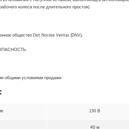
а из алюминия с латунной вставкой, выполняющей антиблокир
абочего колеса после длительного простоя).
ное общество Det Norske Veritas (DNV);
ЗОПАСНОСТЬ.
ими общими условиями продажи
:
ие
230 В
40 м