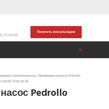
Получить консультацию
В РЕГИОНЕ
хревые электронасосы
/
Вихревые насосы Pedrollo
Pedrollo PQm 60-Bs
насос Pedrollo