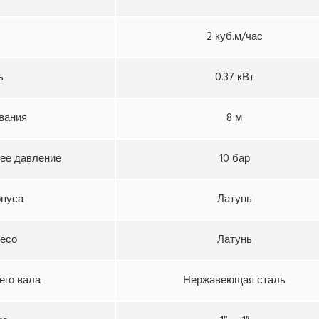
2 куб.м/час
ь
0.37 кВт
вания
8 м
ее давление
10 бар
рпуса
Латунь
лесо
Латунь
его вала
Нержавеющая сталь