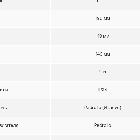
ие
1″ — 1″
190 мм
118 мм
145 мм
5 кг
щиты
IPX4
ель
Pedrollo (Италия)
вигателя
Pedrollo