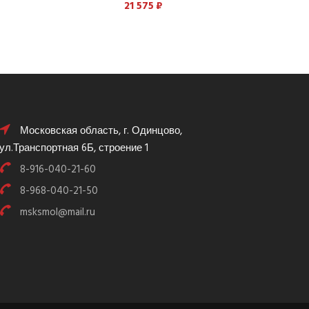
21 575
₽
Московская область, г. Одинцово,
ул.Транспортная 6Б, строение 1
8-916-040-21-60
8-968-040-21-50
msksmol@mail.ru