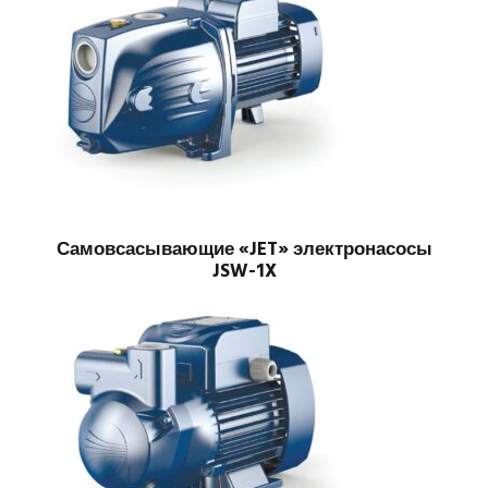
Самовсасывающие «JET» электронасосы
JSW-1X