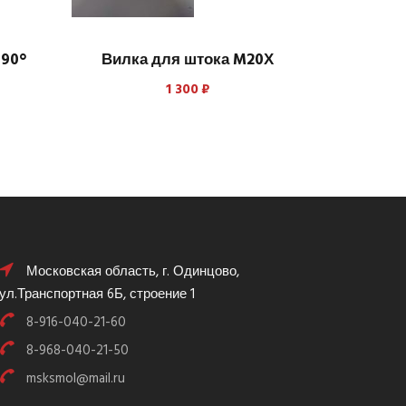
 90°
Вилка для штока M20Х
1 300
₽
Московская область, г. Одинцово,
ул.Транспортная 6Б, строение 1
8-916-040-21-60
8-968-040-21-50
msksmol@mail.ru