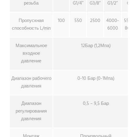
резьба
G1/4”
G3/8”
G1/2”
G1”
Пропускная
100
550
2500
4000-
5500-
способность L/min
6000
8000
Максимальное
12Бар (1,2Мпа)
входное
давление
Диапазон рабочего
0-10 Бар (0-1Мпа)
давления
Диапазон
0,5 – 9,5 Бар
регулирования
давления
Монтаж
Произвольный