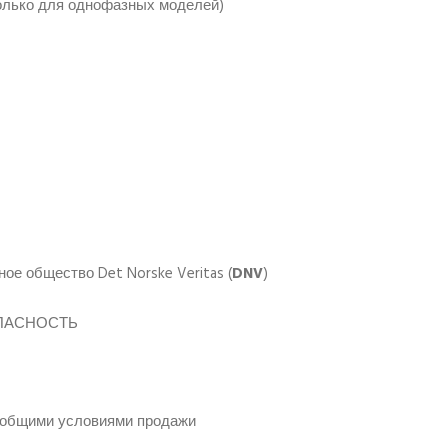
олько для однофазных моделей)
е общество Det Norske Veritas (
DNV
)
ОПАСНОСТЬ
и общими условиями продажи