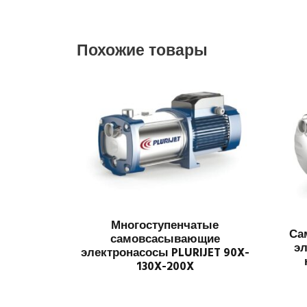
Похожие товары
Многоступенчатые
Са
самовсасывающие
эл
электронасосы PLURIJET 90X-
130X-200X