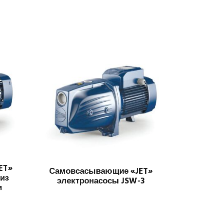
ET»
Самовсасывающие «JET»
 из
электронасосы JSW-3
и